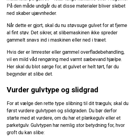
På den måde undgår du at disse materialer bliver slebet
ned skaber ujævnheder.
Når dette er gjort, skal du nu støvsuge gulvet for at fjerne
al fint støv. Det sikrer, at slibemaskinen ikke spreder
gammelt snavs ind i maskinen eller ned i træet.
Hvis der er limrester eller gammel overfladebehandling,
vil en mild våd rengøring med varmt sæbevand hjælpe.
Her skal du blot sørge for, at gulvet er helt tørt, før du
begynder at slibe det.
Vurder gulvtype og slidgrad
For at vælge den rette type slibning til dit trægulv, skal du
først vurdere gulvtypen og slidgraden. Du bør derfor
starte med at vurdere, om du har et plankegulv eller et
parketgulv. Gulvtypen har nemlig stor betydning for, hvor
groft du kan slibe: