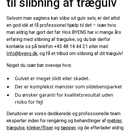
til slibning af trægulv
Selvom man sagtens kan slibe sit gulv selv, er det altid
en god idé at få professionel hjælp til det – især hvis
man aldrig har gjort det før. Hos BYENS har vi mange års
erfaring med slibning af trægulve, og du bør derfor
kontakte os på telefon +45 48 14 44 21 eller mail:
Info@byens.dk
, og få et tilbud om slibning af dit trægulv!
Noget du især bør oveveje hvis:
Gulvet er meget slidt eller skadet.
Der er komplekst mønster som sildebensparket
Du ønsker garanti for kvalitetsresultat uden
risiko for fejl
Derudover er vores dedikerede og professionelle team
eksperter inden for rengøring og behandlinger af
møbler
,
trægulve
,
klinker/fliser
og
tæpper
, og de efterlader aldrig