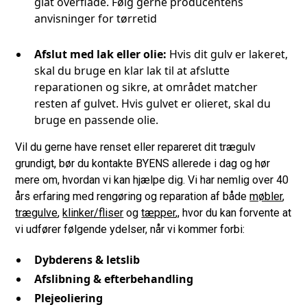
glat overflade. Følg gerne producentens
anvisninger for tørretid
Afslut med lak eller olie:
Hvis dit gulv er lakeret,
skal du bruge en klar lak til at afslutte
reparationen og sikre, at området matcher
resten af gulvet. Hvis gulvet er olieret, skal du
bruge en passende olie.
Vil du gerne have renset eller repareret dit trægulv
grundigt, bør du kontakte BYENS allerede i dag og hør
mere om, hvordan vi kan hjælpe dig. Vi har nemlig over 40
års erfaring med rengøring og reparation af både
møbler
,
trægulve
,
klinker/fliser
og
tæpper
,, hvor du kan forvente at
vi udfører følgende ydelser, når vi kommer forbi:
Dybderens & letslib
Afslibning & efterbehandling
Plejeoliering