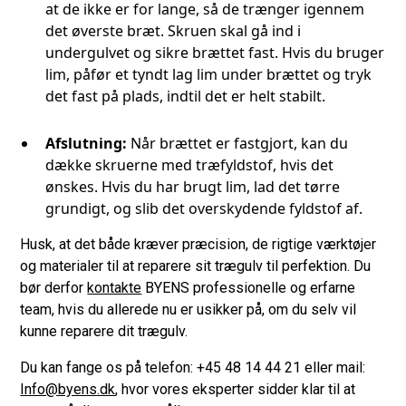
at de ikke er for lange, så de trænger igennem
det øverste bræt. Skruen skal gå ind i
undergulvet og sikre brættet fast. Hvis du bruger
lim, påfør et tyndt lag lim under brættet og tryk
det fast på plads, indtil det er helt stabilt.
Afslutning:
Når brættet er fastgjort, kan du
dække skruerne med træfyldstof, hvis det
ønskes. Hvis du har brugt lim, lad det tørre
grundigt, og slib det overskydende fyldstof af.
Husk, at det både kræver præcision, de rigtige værktøjer
og materialer til at reparere sit trægulv til perfektion. Du
bør derfor
kontakte
BYENS professionelle og erfarne
team, hvis du allerede nu er usikker på, om du selv vil
kunne reparere dit trægulv.
Du kan fange os på telefon: +45 48 14 44 21 eller mail:
Info@byens.dk
, hvor vores eksperter sidder klar til at