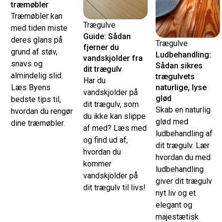
træmøbler
Træmøbler kan
Trægulve
med tiden miste
Guide: Sådan
deres glans på
Trægulve
fjerner du
grund af støv,
Ludbehandling:
vandskjolder fra
snavs og
Sådan sikres
dit trægulv
almindelig slid.
trægulvets
Har du
Læs Byens
naturlige, lyse
vandskjolder på
glød
bedste tips til,
dit trægulv, som
Skab en naturlig
hvordan du rengør
du ikke kan slippe
glød med
dine træmøbler.
af med? Læs med
ludbehandling af
og find ud af,
dit trægulv. Lær
hvordan du
hvordan du med
kommer
ludbehandling
vandskjolder på
giver dit trægulv
dit trægulv til livs!
nyt liv og et
elegant og
majestætisk